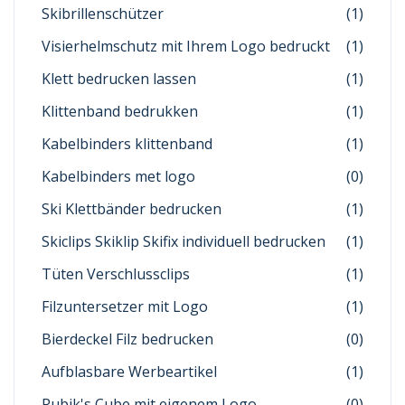
Skibrillenschützer
(1)
Visierhelmschutz mit Ihrem Logo bedruckt
(1)
Klett bedrucken lassen
(1)
Klittenband bedrukken
(1)
Kabelbinders klittenband
(1)
Kabelbinders met logo
(0)
Ski Klettbänder bedrucken
(1)
Skiclips Skiklip Skifix individuell bedrucken
(1)
Tüten Verschlussclips
(1)
Filzuntersetzer mit Logo
(1)
Bierdeckel Filz bedrucken
(0)
Aufblasbare Werbeartikel
(1)
Rubik's Cube mit eigenem Logo
(0)