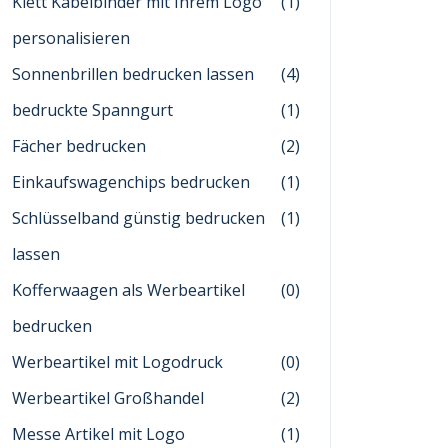
Klett Kabelbinder mit Ihrem Logo
(1)
personalisieren
Sonnenbrillen bedrucken lassen
(4)
bedruckte Spanngurt
(1)
Fächer bedrucken
(2)
Einkaufswagenchips bedrucken
(1)
Schlüsselband günstig bedrucken
(1)
lassen
Kofferwaagen als Werbeartikel
(0)
bedrucken
Werbeartikel mit Logodruck
(0)
Werbeartikel Großhandel
(2)
Messe Artikel mit Logo
(1)