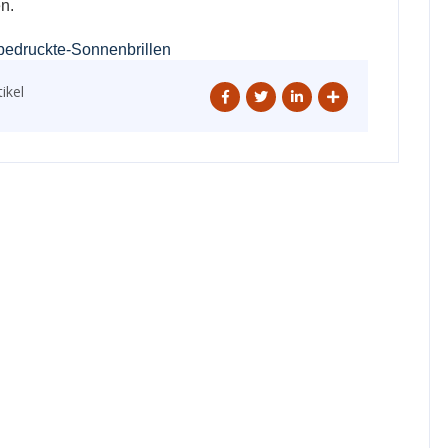
en.
/bedruckte-Sonnenbrillen
ikel