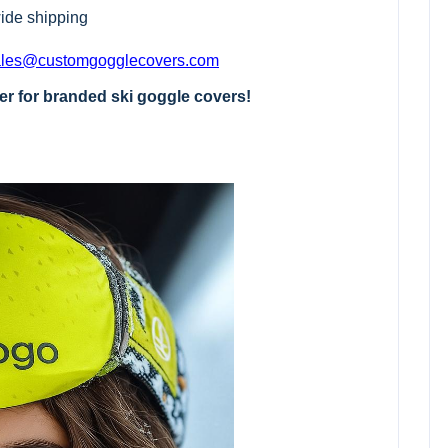
wide shipping
ales@customgogglecovers.com
er for branded ski goggle covers!