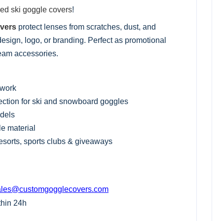
ed ski goggle covers
!
overs
protect lenses from scratches, dust, and
sign, logo, or branding. Perfect as promotional
team accessories.
twork
tection for ski and snowboard goggles
odels
e material
resorts, sports clubs & giveaways
ales@customgogglecovers.com
thin 24h