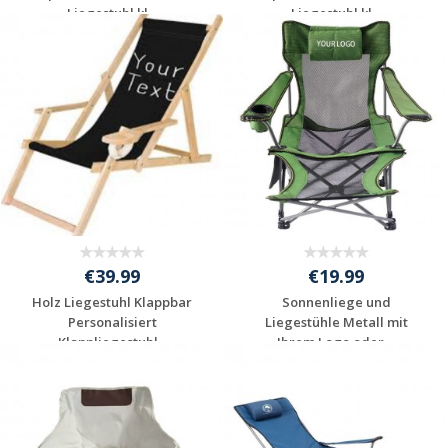
Liegestuhl kl...
Liegestuhl kl...
Individuelles
Individuelles
Angebot anfordern
Angebot anfordern
€39.99
€19.99
Holz Liegestuhl Klappbar
Sonnenliege und
Personalisiert
Liegestühle Metall mit
Klappliegestuhl...
Ihrem Logo oder ...
Individuelles
Individuelles
Angebot anfordern
Angebot anfordern